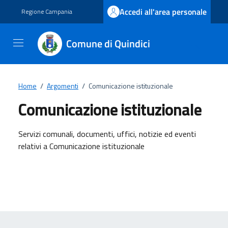
Vai ai contenuti
Vai al footer
Accedi all'area personale
Regione Campania
Comune di Quindici
Home
/
Argomenti
/
Comunicazione istituzionale
Comunicazione istituzionale
Dettagli dell'argomento
Servizi comunali, documenti, uffici, notizie ed eventi
relativi a Comunicazione istituzionale