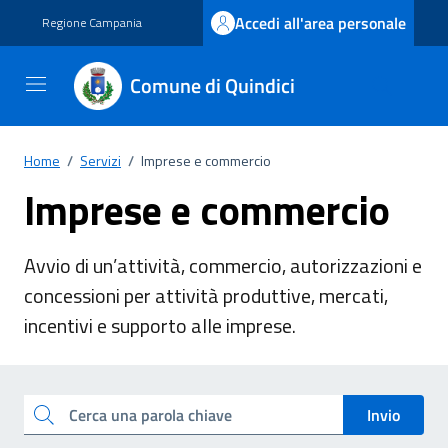
Vai ai contenuti
Vai al footer
Accedi all'area personale
Regione Campania
Comune di Quindici
Home
/
Servizi
/
Imprese e commercio
Imprese e commercio
Avvio di un’attività, commercio, autorizzazioni e
concessioni per attività produttive, mercati,
incentivi e supporto alle imprese.
Esplora tutti i servizi
Cerca una parola chiave
Invio