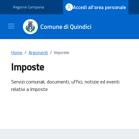
Vai ai contenuti
Vai al footer
Accedi all'area personale
Regione Campania
Comune di Quindici
Home
/
Argomenti
/
Imposte
Imposte
Dettagli dell'argomento
Servizi comunali, documenti, uffici, notizie ed eventi
relativi a Imposte