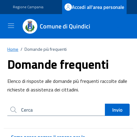
Vai ai contenuti
Vai al footer
Accedi all'area personale
Regione Campania
Comune di Quindici
Home
/
Domande più frequenti
Domande frequenti
Elenco di risposte alle domande più frequenti raccolte dalle
richieste di assistenza dei cittadini.
Cerca nel sito
Invio