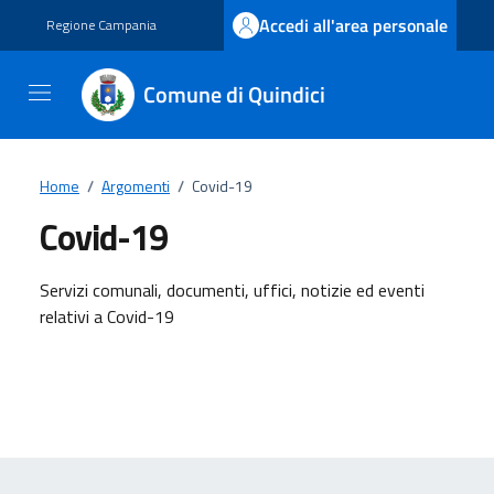
Vai ai contenuti
Vai al footer
Accedi all'area personale
Regione Campania
Comune di Quindici
Home
/
Argomenti
/
Covid-19
Covid-19
Dettagli dell'argomento
Servizi comunali, documenti, uffici, notizie ed eventi
relativi a Covid-19