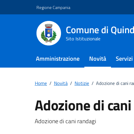
Vai ai contenuti
Vai al footer
Regione Campania
Comune di Quind
Sito Istituzionale
Amministrazione
Novità
Servizi
Home
/
Novità
/
Notizie
/
Adozione di cani r
Adozione di cani
Dettagli della notiz
Adozione di cani randagi