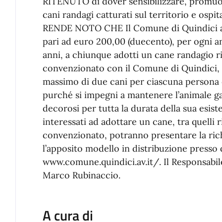
RITENUTO di dover sensibilizzare, promuov
cani randagi catturati sul territorio e ospi
RENDE NOTO CHE Il Comune di Quindici a
pari ad euro 200,00 (duecento), per ogni a
anni, a chiunque adotti un cane randagio ri
convenzionato con il Comune di Quindici, . 
massimo di due cani per ciascuna persona c
purché si impegni a mantenere l’animale ga
decorosi per tutta la durata della sua esist
interessati ad adottare un cane, tra quelli r
convenzionato, potranno presentare la ri
l’apposito modello in distribuzione presso q
www.comune.quindici.av.it/. Il Responsabile
Marco Rubinaccio.
A cura di