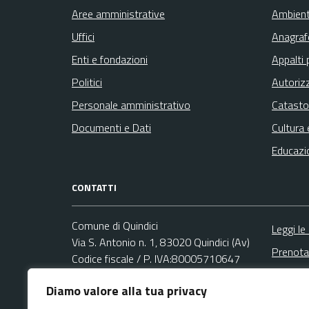
Aree amministrative
Ambien
Uffici
Anagrafe
Enti e fondazioni
Appalti 
Politici
Autoriz
Personale amministrativo
Catasto
Documenti e Dati
Cultura 
Educazi
CONTATTI
Comune di Quindici
Leggi le
Via S. Antonio n. 1, 83020 Quindici (Av)
Prenota
Codice fiscale / P. IVA:80005710647
Segnala
Diamo valore alla tua privacy
Ufficio Relazioni con il Pubblico (URP)
Richies
Email:
comunexv@libero.it