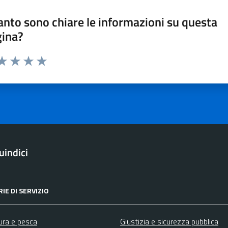
nto sono chiare le informazioni su questa
gina?
ta 1 stelle su 5
aluta 2 stelle su 5
Valuta 3 stelle su 5
Valuta 4 stelle su 5
Valuta 5 stelle su 5
indici
IE DI SERVIZIO
ura e pesca
Giustizia e sicurezza pubblica