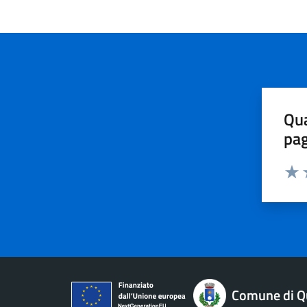
Qua
pa
Valu
V
Comune di Qu