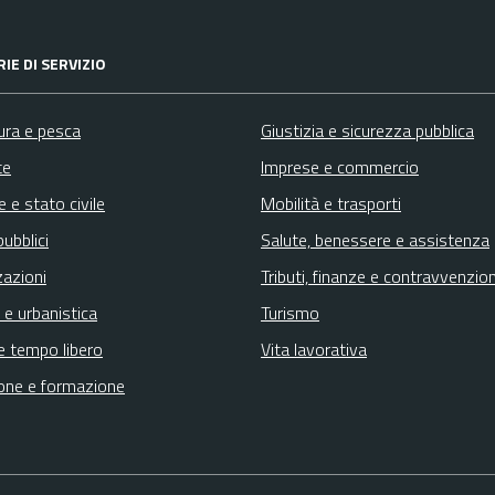
IE DI SERVIZIO
ura e pesca
Giustizia e sicurezza pubblica
te
Imprese e commercio
 e stato civile
Mobilità e trasporti
pubblici
Salute, benessere e assistenza
zazioni
Tributi, finanze e contravvenzion
 e urbanistica
Turismo
e tempo libero
Vita lavorativa
one e formazione