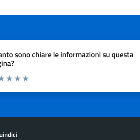
nto sono chiare le informazioni su questa
gina?
ta 1 stelle su 5
aluta 2 stelle su 5
Valuta 3 stelle su 5
Valuta 4 stelle su 5
Valuta 5 stelle su 5
indici