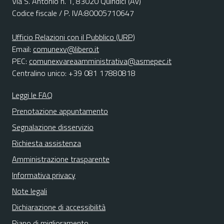
Via S. Antonio n. 1, 83020 Quindici (Av)
Codice fiscale / P. IVA:80005710647
Ufficio Relazioni con il Pubblico (URP)
Email:
comunexv@libero.it
PEC:
comunexvareaamministrativa@asmepec.it
Centralino unico: +39 081 17880818
Leggi le FAQ
Prenotazione appuntamento
Segnalazione disservizio
Richiesta assistenza
Amministrazione trasparente
Informativa privacy
Note legali
Dichiarazione di accessibilità
Piano di miglioramento