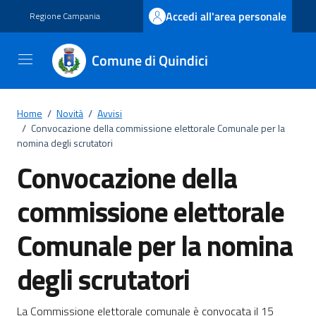
Vai ai contenuti
Vai al footer
Accedi all'area personale
Regione Campania
Comune di Quindici
Home
/
Novità
/
Avvisi
/
Convocazione della commissione elettorale Comunale per la
nomina degli scrutatori
Convocazione della
commissione elettorale
Comunale per la nomina
degli scrutatori
La Commissione elettorale comunale è convocata il 15