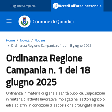
Vai ai contenuti
Vai al footer
Accedi all'area personale
Regione Campania
Comune di Quindici
Home
/
Novità
/
Notizie
/
Ordinanza Regione Campania n. 1 del 18 giugno 2025
Ordinanza Regione
Campania n. 1 del 18
giugno 2025
Dettagli della notizia
Ordinanza in materia di igiene e sanità pubblica. Disposizioni
in materia di attività lavorative impiegati nei settori agricolo,
edile ed affini in condizioni di esposizione prolungata al sole