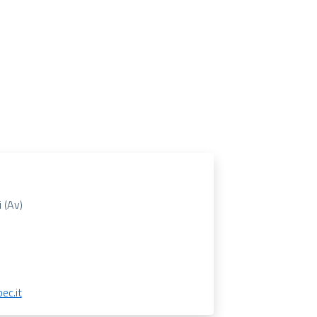
i (Av)
c.it