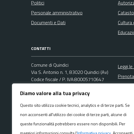
Politici
Autoriz
Personale amministrativo
Catasto
Documenti e Dati
Cultura 
Educazi
CONTATTI
Comune di Quindici
Leggi le
Via S. Antonio n. 1, 83020 Quindici (Av)
Prenota
Codice fiscale / P. IVA:80005710647
Segnala
Diamo valore alla tua privacy
Ufficio Relazioni con il Pubblico (URP)
Richies
Email:
comunexv@libero.it
Questo sito utilizza cookie tecnici, analytics e di terze parti. Se
PEC:
non acconsenti all'utilizzo dei cookie di terze parti, alcune di
comunexvareaamministrativa@asmepec.it
Centralino unico: +39 081 17880818
queste funzionalità potrebbero essere non disponibili. Per
maggiori informazioni consulta l'
Informativa privacy
. Acconsenti