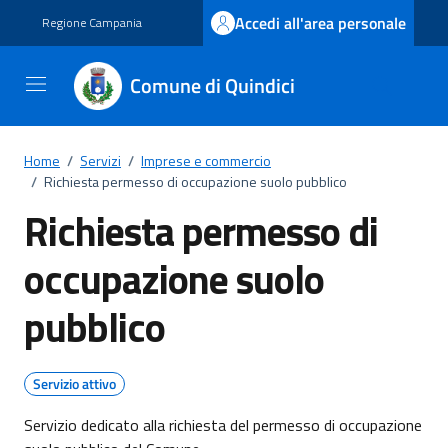
Vai ai contenuti
Vai al footer
Accedi all'area personale
Regione Campania
Comune di Quindici
Home
/
Servizi
/
Imprese e commercio
/
Richiesta permesso di occupazione suolo pubblico
Richiesta permesso di
occupazione suolo
pubblico
Servizio attivo
Servizio dedicato alla richiesta del permesso di occupazione