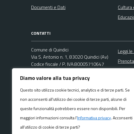
Documenti e Dati
Cultura 
Educazi
CONTATTI
Comune di Quindici
Leggi le
Via S. Antonio n. 1, 83020 Quindici (Av)
Prenota
Codice fiscale / P. IVA:80005710647
Segnala
Diamo valore alla tua privacy
Ufficio Relazioni con il Pubblico (URP)
Richies
Email:
comunexv@libero.it
Questo sito utilizza cookie tecnici, analytics e di terze parti. Se
PEC:
non acconsenti all'utilizzo dei cookie di terze parti, alcune di
comunexvareaamministrativa@asmepec.it
Centralino unico: +39 081 17880818
queste funzionalità potrebbero essere non disponibili. Per
maggiori informazioni consulta l'
Informativa privacy
. Acconsenti
all'utilizzo di cookie di terze parti?