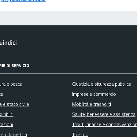
indici
IE DI SERVIZIO
ura e pesca
Giustizia e sicurezza pubblica
te
Imprese e commercio
 e stato civile
Mobilità e trasporti
pubblici
Salute, benessere e assistenza
zazioni
Tributi, finanze e contravvenzion
 e urbanistica
Turismo