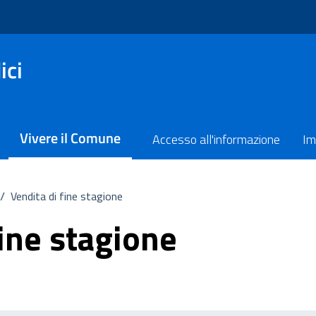
ici
Vivere il Comune
Accesso all'informazione
Im
/
Vendita di fine stagione
fine stagione