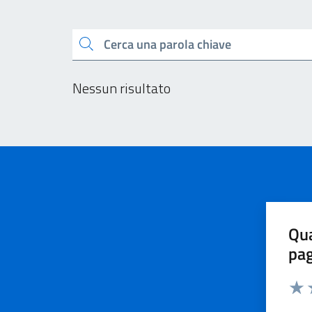
Esplora tutti i docu
Cerca una parola chiave
Nessun risultato
Qua
pa
Valu
V