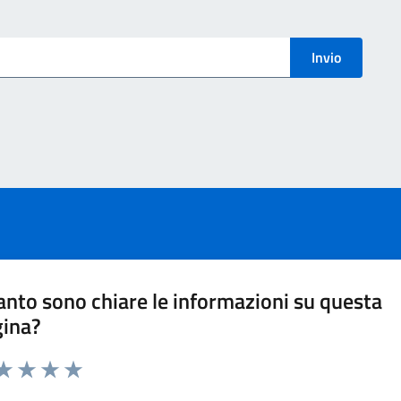
menti
Invio
nto sono chiare le informazioni su questa
gina?
ta 1 stelle su 5
aluta 2 stelle su 5
Valuta 3 stelle su 5
Valuta 4 stelle su 5
Valuta 5 stelle su 5