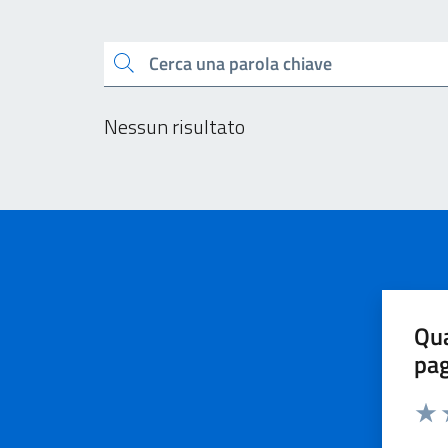
Esplora tutti i docu
Cerca una parola chiave
Nessun risultato
Qua
pa
Valu
V