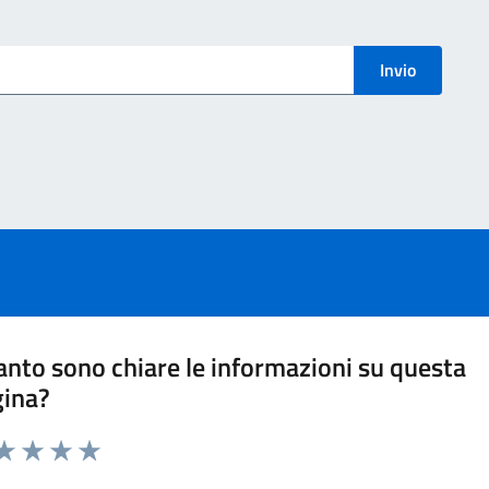
menti
Invio
nto sono chiare le informazioni su questa
gina?
ta 1 stelle su 5
aluta 2 stelle su 5
Valuta 3 stelle su 5
Valuta 4 stelle su 5
Valuta 5 stelle su 5