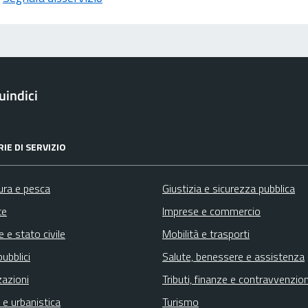
indici
IE DI SERVIZIO
ura e pesca
Giustizia e sicurezza pubblica
te
Imprese e commercio
 e stato civile
Mobilità e trasporti
pubblici
Salute, benessere e assistenza
zazioni
Tributi, finanze e contravvenzion
 e urbanistica
Turismo