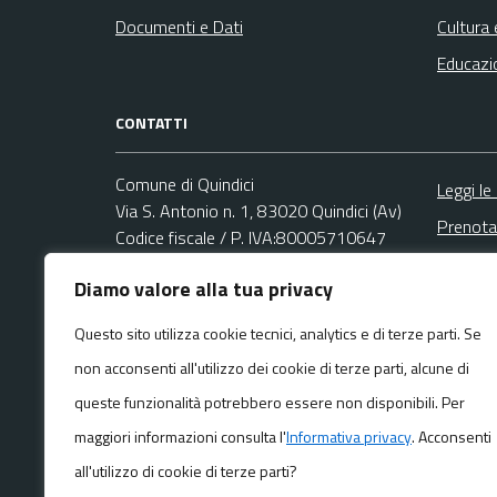
Documenti e Dati
Cultura 
Educazi
CONTATTI
Comune di Quindici
Leggi le
Via S. Antonio n. 1, 83020 Quindici (Av)
Prenota
Codice fiscale / P. IVA:80005710647
Segnala
Diamo valore alla tua privacy
Ufficio Relazioni con il Pubblico (URP)
Richies
Email:
comunexv@libero.it
Questo sito utilizza cookie tecnici, analytics e di terze parti. Se
PEC:
non acconsenti all'utilizzo dei cookie di terze parti, alcune di
comunexvareaamministrativa@asmepec.it
Centralino unico: +39 081 17880818
queste funzionalità potrebbero essere non disponibili. Per
maggiori informazioni consulta l'
Informativa privacy
. Acconsenti
all'utilizzo di cookie di terze parti?