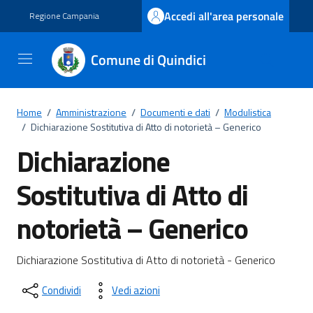
Vai ai contenuti
Vai al footer
Accedi all'area personale
Regione Campania
Comune di Quindici
Home
/
Amministrazione
/
Documenti e dati
/
Modulistica
/
Dichiarazione Sostitutiva di Atto di notorietà – Generico
Dichiarazione
Sostitutiva di Atto di
notorietà – Generico
Dettagli del documento
Dichiarazione Sostitutiva di Atto di notorietà - Generico
Condividi
Vedi azioni