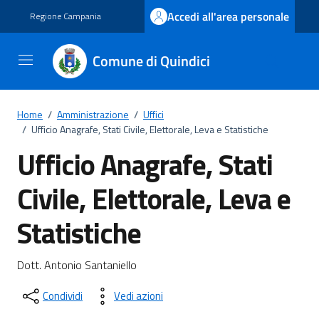
Vai ai contenuti
Vai al footer
Accedi all'area personale
Regione Campania
Comune di Quindici
Home
/
Amministrazione
/
Uffici
/
Ufficio Anagrafe, Stati Civile, Elettorale, Leva e Statistiche
Ufficio Anagrafe, Stati
Civile, Elettorale, Leva e
Statistiche
Dettagli del documento
Dott. Antonio Santaniello
Condividi
Vedi azioni