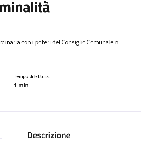
iminalità
ia
inaria con i poteri del Consiglio Comunale n.
Tempo di lettura:
1 min
Descrizione