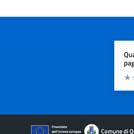
Qua
pa
Valu
V
Comune di Qu