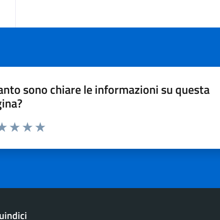
nto sono chiare le informazioni su questa
gina?
ta 1 stelle su 5
aluta 2 stelle su 5
Valuta 3 stelle su 5
Valuta 4 stelle su 5
Valuta 5 stelle su 5
indici