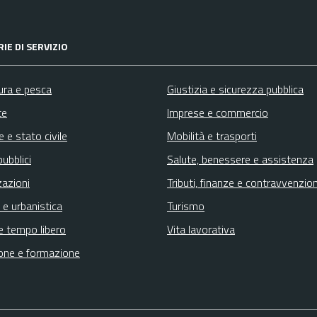
IE DI SERVIZIO
ura e pesca
Giustizia e sicurezza pubblica
te
Imprese e commercio
 e stato civile
Mobilità e trasporti
pubblici
Salute, benessere e assistenza
zazioni
Tributi, finanze e contravvenzion
 e urbanistica
Turismo
e tempo libero
Vita lavorativa
one e formazione