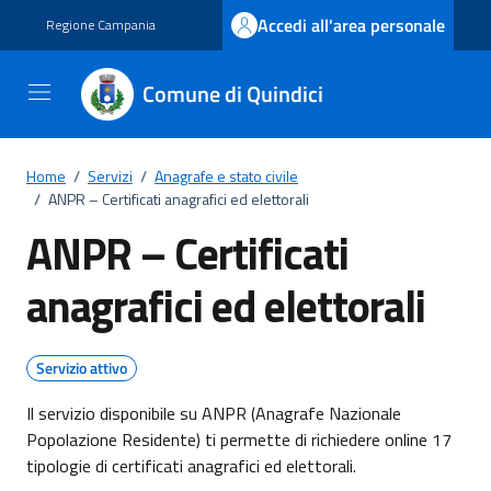
Vai ai contenuti
Vai al footer
Accedi all'area personale
Regione Campania
Comune di Quindici
Home
/
Servizi
/
Anagrafe e stato civile
/
ANPR – Certificati anagrafici ed elettorali
ANPR – Certificati
anagrafici ed elettorali
Servizio attivo
Il servizio disponibile su ANPR (Anagrafe Nazionale
Popolazione Residente) ti permette di richiedere online 17
tipologie di certificati anagrafici ed elettorali.